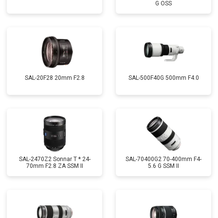
G OSS
SAL-20F28 20mm F2.8
SAL-500F40G 500mm F4.0
SAL-2470Z2 Sonnar T * 24-
SAL-70400G2 70-400mm F4-
70mm F2.8 ZA SSM II
5.6 G SSM II