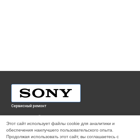
Сервисный ремонт
ВЫБЕРИ СВОЙ ГОРОД
Этот сайт использует файлы cookie для аналитики и
Ремонт видеомикшера XVS-8000 Sony в
Краснодаре
обеспечения наилучшего пользовательского опыта.
Ремонт видеомикшера XVS-8000 Sony в
Ростове-на-Дону
Продолжая использовать этот сайт, вы соглашаетесь с